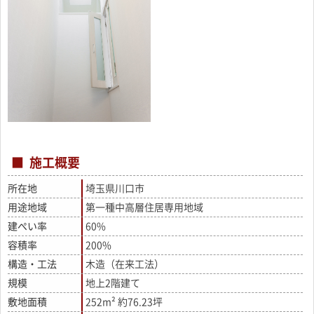
施工概要
所在地
埼玉県川口市
用途地域
第一種中高層住居専用地域
建ぺい率
60%
容積率
200%
構造・工法
木造（在来工法）
規模
地上2階建て
敷地面積
252m² 約76.23坪